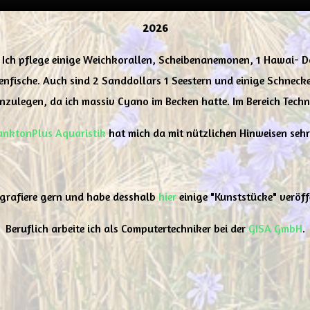
2026
 Ich pflege einige Weichkorallen, Scheibenanemonen, 1 Hawai- D
nenfische. Auch sind 2 Sanddollars 1 Seestern und einige Schne
ulegen, da ich massiv Cyano im Becken hatte. Im Bereich Techni
anktonPlus Aquaristik
hat mich da mit nützlichen Hinweisen sehr
ografiere gern und habe desshalb
hier
einige "Kunststücke" veröff
Beruflich arbeite ich als Computertechniker bei der
GISA GmbH
.